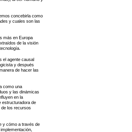
odemos concebirla como
dades y cuales son las
nos más en Europa
traídos de la visión
tecnología.
s el agente causal
ogicista y después
 manera de hacer las
ida como una
duos y las dinámicas
fluyen en la
e estructuradora de
 de los recursos
le y cómo a través de
 implementación,