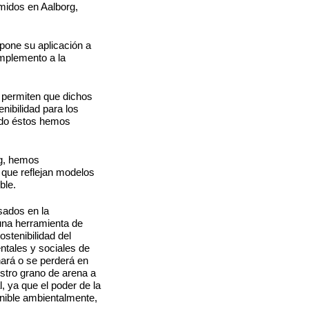
midos en Aalborg,
pone su aplicación a
mplemento a la
ue permiten que dichos
nibilidad para los
ando éstos hemos
rg, hemos
 que reflejan modelos
ble.
esados en la
una herramienta de
stenibilidad del
ntales y sociales de
anará o se perderá en
estro grano de arena a
l, ya que el poder de la
nible ambientalmente,