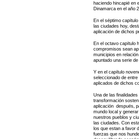
haciendo hincapié en 
Dinamarca en el año 
En el séptimo capítul
las ciudades hoy, des
aplicación de dichos p
En el octavo capítulo h
compromisos sean aplic
municipios en relació
apuntado una serie de 
Y en el capítulo nove
seleccionado de entre 
aplicados de dichos co
Una de las finalidades 
transformación sosten
aplicación después, pa
mundo local y generar 
nuestros pueblos y ciu
las ciudades. Con esta
los que estan a favor d
fuerzas que nos hunde