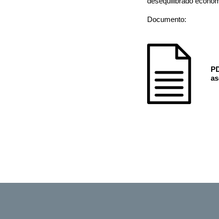
desequilibrado econó
Documento:
PD
as