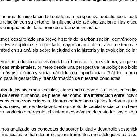
o hemos definido la ciudad desde esta perspectiva, debatiendo si p
 relación con su entorno, la influencia de la globalización en las ciu
 e impactos del fenómeno de urbanización actual.
hemos desarrollado una breve historia de la urbanización, centrándo
. Este capítulo se ha gestado mayoritariamente a través de textos ex
ord en su análisis sobre la ciudad en la historia y la evolución de la 
 hemos introducido una visión del ser humano como sistema, ya que e
ticas ambientales, primero desde una perspectiva neurológica o biol
 más psicológica y social, dándole una importancia al “hábito” como
o para la gestación y transformación de nuestras conductas.
alizado los sistemas sociales, atendiendo a como la ciudad, entend
l de seres humanos, se puede leer como una interacción entre indivi
 éstos desde sus orígenes. Hemos comentado algunos factores que in
ilizaciones, hemos destacado el concepto de capital social como bas
o producto emergente, el sistema económico devastador hoy en día
emos analizado los conceptos de sostenibilidad y desarrollo sostenib
s mundiales se han desarrollado instrumentos metodológicos para su