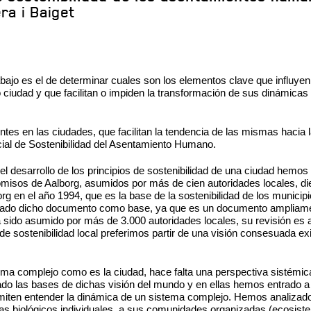
ra i Baiget
abajo es el de determinar cuales son los elementos clave que influyen 
o ciudad y que facilitan o impiden la transformación de sus dinámica
tes en las ciudades, que facilitan la tendencia de las mismas hacia la
al de Sostenibilidad del Asentamiento Humano.
el desarrollo de los principios de sostenibilidad de una ciudad hem
omisos de Aalborg, asumidos por más de cien autoridades locales, d
rg en el año 1994, que es la base de la sostenibilidad de los municip
do dicho documento como base, ya que es un documento ampliamen
sido asumido por más de 3.000 autoridades locales, su revisión es a
 de sostenibilidad local preferimos partir de una visión consesuada ex
ma complejo como es la ciudad, hace falta una perspectiva sistémica,
do las bases de dichas visión del mundo y en ellas hemos entrado a
iten entender la dinámica de un sistema complejo. Hemos analizad
mas biológicos individuales, a sus comunidades organizadas (ecosist