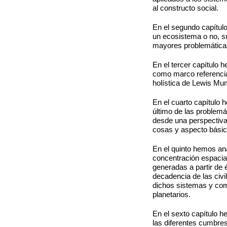
al constructo social.
En el segundo capítul
un ecosistema o no, su
mayores problemáticas
En el tercer capítulo 
como marco referencial
holística de Lewis Mumf
En el cuarto capítulo
último de las problemá
desde una perspectiva
cosas y aspecto básic
En el quinto hemos an
concentración espacia
generadas a partir de
decadencia de las civ
dichos sistemas y com
planetarios.
En el sexto capítulo h
las diferentes cumbre