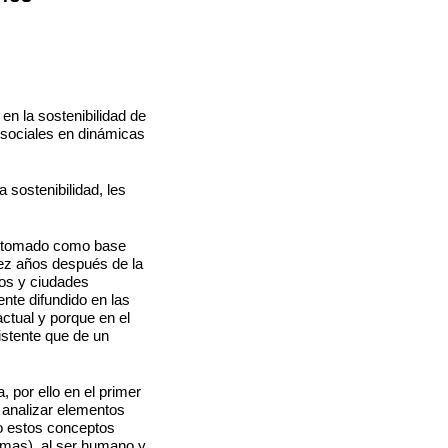
en la sostenibilidad de
s sociales en dinámicas
 sostenibilidad, les
os tomado como base
iez años después de la
ios y ciudades
te difundido en las
ctual y porque en el
istente que de un
 por ello en el primer
 analizar elementos
o estos conceptos
emas), al ser humano y