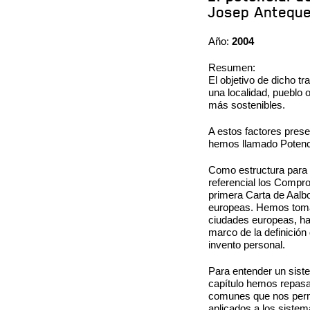
Josep Anteque
Año:
2004
Resumen:
El objetivo de dicho tr
una localidad, pueblo 
más sostenibles.
A estos factores presen
hemos llamado Potenci
Como estructura para 
referencial los Compr
primera Carta de Aalbo
europeas. Hemos toma
ciudades europeas, ha 
marco de la definición
invento personal.
Para entender un siste
capítulo hemos repasa
comunes que nos perm
aplicados a los siste