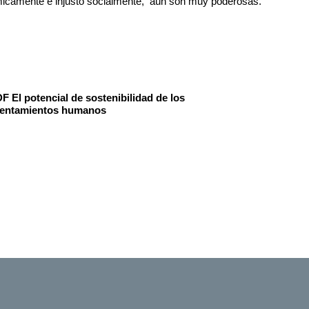
micamente e injusto socialmente, aún son muy poderosas.
F El potencial de sostenibilidad de los
entamientos humanos