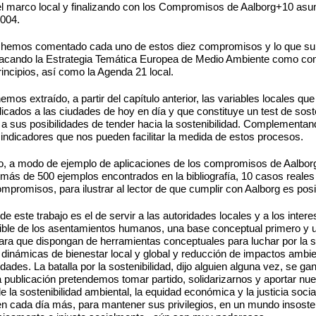
el marco local y finalizando con los Compromisos de Aalborg+10 asu
2004.
o hemos comentado cada uno de estos diez compromisos y lo que su
tacando la Estrategia Temática Europea de Medio Ambiente como co
rincipios, así como la Agenda 21 local.
emos extraído, a partir del capítulo anterior, las variables locales q
ados a las ciudades de hoy en día y que constituye un test de soste
n a sus posibilidades de tender hacia la sostenibilidad. Complement
indicadores que nos pueden facilitar la medida de estos procesos.
no, a modo de ejemplo de aplicaciones de los compromisos de Aalbo
más de 500 ejemplos encontrados en la bibliografía, 10 casos reales
mpromisos, para ilustrar al lector de que cumplir con Aalborg es posi
de este trabajo es el de servir a las autoridades locales y a los inter
ible de los asentamientos humanos, una base conceptual primero y 
ra que dispongan de herramientas conceptuales para luchar por la so
dinámicas de bienestar local y global y reducción de impactos ambie
dades. La batalla por la sostenibilidad, dijo alguien alguna vez, se g
 publicación pretendemos tomar partido, solidarizarnos y aportar nu
e la sostenibilidad ambiental, la equidad económica y la justicia socia
n cada día más, para mantener sus privilegios, en un mundo insoste