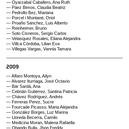
— Oyarzabal Caballero, Ana Ruth
— Páez Bimos, Claudia Beatriz
— Pedrollo Bez, Mariana
— Porcel i Montané, Oriol
— Proaño Sánchez, Luis Alberto
— Reinheimer, Bruno
— Soto Cisneros, Sergio Carlos
— Velasquez Rosales, Eliana Alejandra
— Villca Córdoba, Lilian Eva
— Villegas Vargas, Vannia Tamara
2009
— Alfaro Montoya, Ailyn
— Alvarez Iturriaga, José Octavio
— Bär Sardá, Ana
— Cebrián Gutiérrez, Santina Patricia
— Chávez Rodríguez, Andrés
— Ferreras Perez, Sucre
— Fourcade Picasso, Maria Alejandra
— González Borges, Luz Marina
— Lloreda Becerra, Camilo
— Medicina Moran, Malena Rafaella
— Obando Bulla, Jhon Freddy