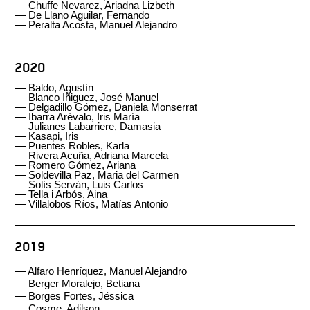
—
Chuffe Nevarez, Ariadna Lizbeth
—
De Llano Aguilar, Fernando
—
Peralta Acosta, Manuel Alejandro
2020
— Baldo, Agustín
— Blanco Iñiguez, José Manuel
— Delgadillo Gómez, Daniela Monserrat
— Ibarra Arévalo, Iris María
— Julianes Labarriere, Damasia
— Kasapi, Iris
— Puentes Robles, Karla
—
Rivera Acuña, Adriana Marcela
—
Romero Gómez, Ariana
—
Soldevilla Paz, Maria del Carmen
—
Solís Serván, Luis Carlos
—
Tella i Arbós, Aina
—
Villalobos Ríos, Matías Antonio
2019
—
Alfaro Henríquez, Manuel Alejandro
—
Berger Moralejo, Betiana
—
Borges Fortes, Jéssica
—
Cosme, Adilson