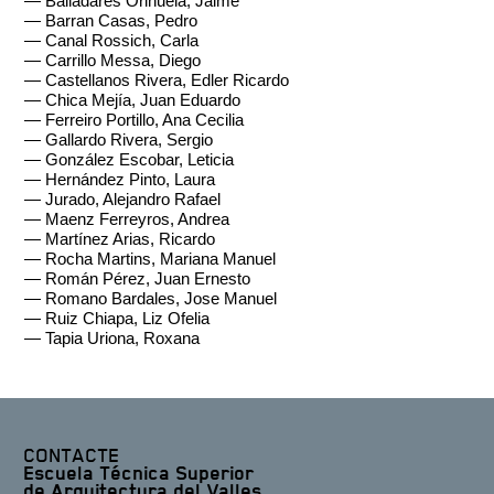
— Balladares Orihuela, Jaime
— Barran Casas, Pedro
— Canal Rossich, Carla
— Carrillo Messa, Diego
— Castellanos Rivera, Edler Ricardo
— Chica Mejía, Juan Eduardo
— Ferreiro Portillo, Ana Cecilia
— Gallardo Rivera, Sergio
— González Escobar, Leticia
— Hernández Pinto, Laura
— Jurado, Alejandro Rafael
— Maenz Ferreyros, Andrea
— Martínez Arias, Ricardo
— Rocha Martins, Mariana Manuel
— Román Pérez, Juan Ernesto
— Romano Bardales, Jose Manuel
— Ruiz Chiapa, Liz Ofelia
— Tapia Uriona, Roxana
CONTACTE
Escuela Técnica Superior
de Arquitectura del Valles