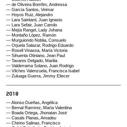
—
de Oliveira Bomfim, Andressa
—
García Santos, Veimar
—
Hoyos Ruiz, Alejandro
—
Lara Saintard, Juan Ignasio
—
Lara Sefair, Juan Camilo
—
Mejía Rangel, Lady Johana
—
Montaño López, Ramón
—
Murguiondo Noblia, Consuelo
—
Orjuela Salazar, Rodrigo Eduardo
—
Rosell Vinassa, María Victoria
—
Sihuenta Otiniano, Jean Paul
—
Tavares Delgado, Marilia
—
Valderrama Solano, Juan Rodrigo
—
Vilches Valenzuela, Francisca Isabel
—
Zuluaga Guerra, Jimmy Eliecer
2018
—
Alonso Dueñas, Angélica
—
Bernal Ramírez, María Valentina
—
Boada Ortega, Jhonatan José
—
Casals Planas, Amadeu
—
Chirino Salinas, Francisco