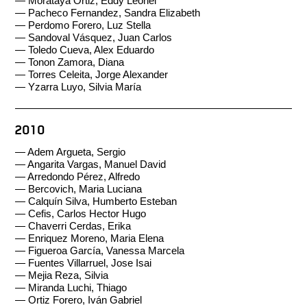
— Morataya Ortiz, Eddy Leonel
— Pacheco Fernandez, Sandra Elizabeth
— Perdomo Forero, Luz Stella
— Sandoval Vásquez, Juan Carlos
— Toledo Cueva, Alex Eduardo
— Tonon Zamora, Diana
— Torres Celeita, Jorge Alexander
— Yzarra Luyo, Silvia María
2010
— Adem Argueta, Sergio
— Angarita Vargas, Manuel David
— Arredondo Pérez, Alfredo
— Bercovich, Maria Luciana
— Calquín Silva, Humberto Esteban
— Cefis, Carlos Hector Hugo
— Chaverri Cerdas, Erika
— Enriquez Moreno, Maria Elena
— Figueroa García, Vanessa Marcela
— Fuentes Villarruel, Jose Isai
— Mejia Reza, Silvia
— Miranda Luchi, Thiago
— Ortiz Forero, Iván Gabriel