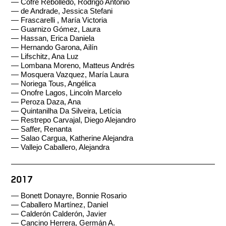
—
Cofré Rebolledo, Rodrigo Antonio
—
de Andrade, Jessica Stefani
—
Frascarelli , María Victoria
—
Guarnizo Gómez, Laura
—
Hassan, Erica Daniela
—
Hernando Garona, Ailín
—
Lifschitz, Ana Luz
—
Lombana Moreno, Matteus Andrés
—
Mosquera Vazquez, María Laura
—
Noriega Tous, Angélica
—
Onofre Lagos, Lincoln Marcelo
—
Peroza Daza, Ana
—
Quintanilha Da Silveira, Letícia
—
Restrepo Carvajal, Diego Alejandro
—
Saffer, Renanta
—
Salao Cargua, Katherine Alejandra
—
Vallejo Caballero, Alejandra
2017
— Bonett Donayre, Bonnie Rosario
— Caballero Martínez, Daniel
— Calderón Calderón, Javier
— Cancino Herrera, Germán A.