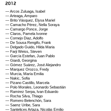
2012
— Arcos Zuluaga, Isabel
— Arteaga, Amparo
— Brito Vásquez, Elysa Mariel
— Camacho Pérez, Nella Soraya
— Camargo Ponce, Jorge
— Claros, Pamela Ivonne
— Cornejo Diaz, Adolfo
— De Sousa Rengifo, Frank
— Delgado Guido, Hilda Maria
— Farji Weiss, Steven
— García Estefan, Juan Pablo
— Giardi, Georgina
— Gómez Suárez, José Alejandro
— Marquez Orozco, Fredy
— Murcia, María Emilia
— Nakic, Sofia
— Pizano Castillo, Marcela
— Polo Morales, Leonardo Sebastián
— Ramirez Serpa, Ivan Eduardo
— Rocha Silva, Thiago
— Romero Belenchón, Sara
— Saenz Uribe, Sara
— Santelices Artaza, Nicolás Emilio