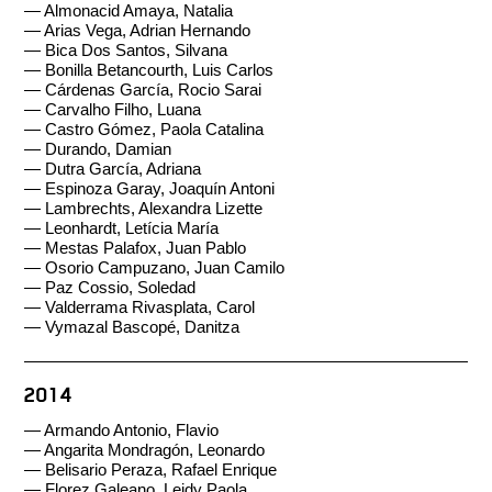
— Almonacid Amaya, Natalia
— Arias Vega, Adrian Hernando
— Bica Dos Santos, Silvana
— Bonilla Betancourth, Luis Carlos
— Cárdenas García, Rocio Sarai
— Carvalho Filho, Luana
— Castro Gómez, Paola Catalina
— Durando, Damian
— Dutra García, Adriana
— Espinoza Garay, Joaquín Antoni
— Lambrechts, Alexandra Lizette
— Leonhardt, Letícia María
— Mestas Palafox, Juan Pablo
— Osorio Campuzano, Juan Camilo
— Paz Cossio, Soledad
— Valderrama Rivasplata, Carol
— Vymazal Bascopé, Danitza
2014
— Armando Antonio, Flavio
— Angarita Mondragón, Leonardo
— Belisario Peraza, Rafael Enrique
— Florez Galeano, Leidy Paola