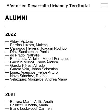
Máster en Desarrollo Urbano y Territorial
aLUMNI
2022
—
Alday, Victoria
—
Berríos Luxoro, Malena
—
Carrasco Herrera, Joaquín Rodrigo
—
Díaz Santisteban, Paolo
—
do Prado, Nathalie
—
Echeandía Vallejos, Miguel Fernando
—
Gacitúa Muñoz, Paola Andrea
—
García Pérez, Alfredo
—
García Vela, Johan Sebastián
—
López Asencios, Felipe Arturo
—
Nava Sánchez, Rodrigo
—
Velázquez Mongelos, Andrea María
2021
—
Barrera Marín, Adiliz Aneth
—
Bellucci Dunaida, Maria
—
Blanc Lockwood, Carmen