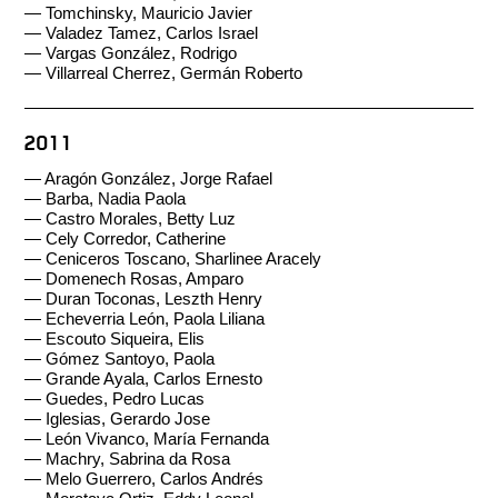
— Tomchinsky, Mauricio Javier
— Valadez Tamez, Carlos Israel
— Vargas González, Rodrigo
— Villarreal Cherrez, Germán Roberto
2011
— Aragón González, Jorge Rafael
— Barba, Nadia Paola
— Castro Morales, Betty Luz
— Cely Corredor, Catherine
— Ceniceros Toscano, Sharlinee Aracely
— Domenech Rosas, Amparo
— Duran Toconas, Leszth Henry
— Echeverria León, Paola Liliana
— Escouto Siqueira, Elis
— Gómez Santoyo, Paola
— Grande Ayala, Carlos Ernesto
— Guedes, Pedro Lucas
— Iglesias, Gerardo Jose
— León Vivanco, María Fernanda
— Machry, Sabrina da Rosa
— Melo Guerrero, Carlos Andrés