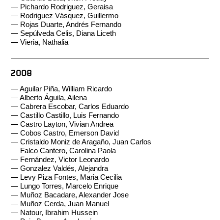
— Pichardo Rodriguez, Geraisa
— Rodriguez Vásquez, Guillermo
— Rojas Duarte, Andrés Fernando
— Sepúlveda Celis, Diana Liceth
— Vieria, Nathalia
2008
— Aguilar Piña, William Ricardo
— Alberto Águila, Ailena
— Cabrera Escobar, Carlos Eduardo
— Castillo Castillo, Luis Fernando
— Castro Layton, Vivian Andrea
— Cobos Castro, Emerson David
— Cristaldo Moniz de Aragaño, Juan Carlos
— Falco Cantero, Carolina Paola
— Fernández, Victor Leonardo
— Gonzalez Valdés, Alejandra
— Levy Piza Fontes, Maria Cecilia
— Lungo Torres, Marcelo Enrique
— Muñoz Bacadare, Alexander Jose
— Muñoz Cerda, Juan Manuel
— Natour, Ibrahim Hussein