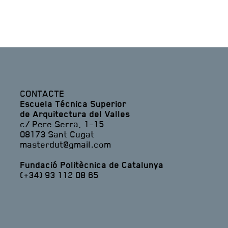
CONTACTE
Escuela Técnica Superior
de Arquitectura del Valles
c/ Pere Serra, 1-15
08173 Sant Cugat
masterdut@gmail.com
Fundació Politècnica de Catalunya
(+34) 93 112 08 65