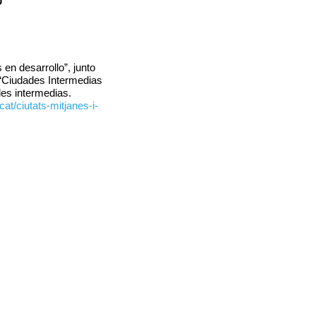
)
en desarrollo”, junto
 “Ciudades Intermedias
des intermedias.
at/ciutats-mitjanes-i-