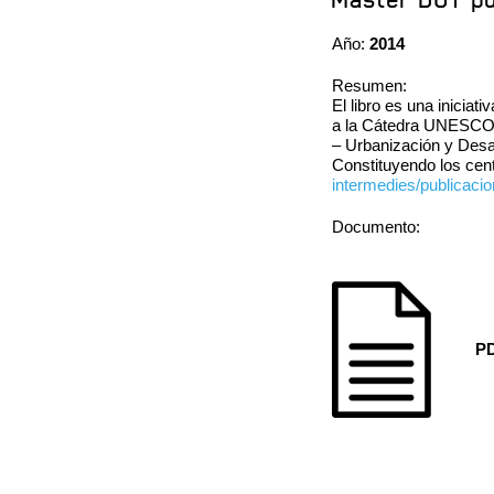
Máster DUT pu
Año:
2014
Resumen:
El libro es una inicia
a la Cátedra UNESCO U
– Urbanización y Desar
Constituyendo los cent
intermedies/publicaci
Documento:
PD