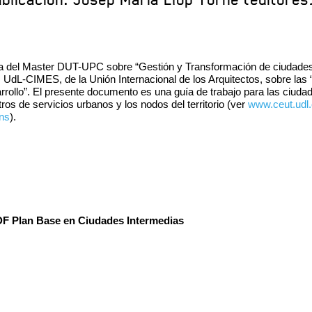
blicación: Josep Maria Llop Torné (editores
tiva del Master DUT-UPC sobre “Gestión y Transformación de ciudades 
dL-CIMES, de la Unión Internacional de los Arquitectos, sobre las
rollo”. El presente documento es una guía de trabajo para las ciuda
ros de servicios urbanos y los nodos del territorio (ver
www.ceut.udl.c
ons
).
F Plan Base en Ciudades Intermedias